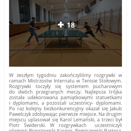
18
W zeszłym tygodniu zakończyliśmy rozgrywki w
ramach Mistrzostw Internatu w Tenisie Stołowym.
Rozgrywki toczyły się systemem pucharowym
do dwóch przegranych meczy. Najlepsza trójka
została udekorowana pamiątkowymi statuetkami
i dyplomami, a pozostali uczestnicy- dyplomami.
Po raz kolejny bezkonkurencyjny okazał się Jakub
Pawelczyk zdobywając pierwsze miejsce. Na drugim
miejscu uplasował się Karol Lemański, a trzeci był
Piotr Świderski. W rozgrywkach uczestniczyli
również: Brzostowski Kacper, Remiszewski Bartosz,