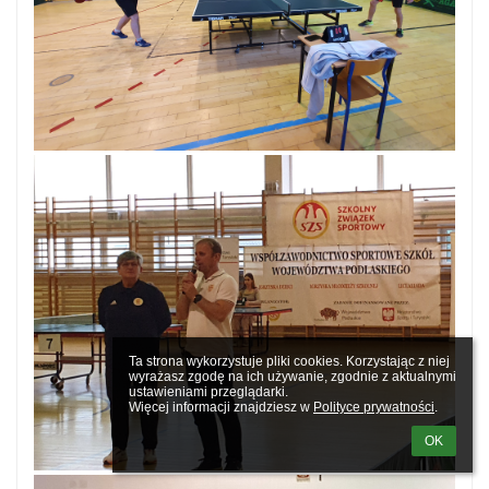
Ta strona wykorzystuje pliki cookies. Korzystając z niej 
wyrażasz zgodę na ich używanie, zgodnie z aktualnymi 
ustawieniami przeglądarki.

Więcej informacji znajdziesz w 
Polityce prywatności
.
OK