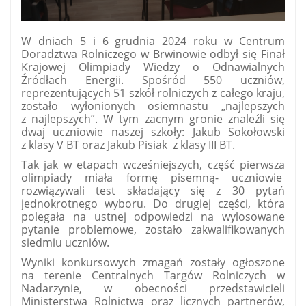
W dniach 5 i 6 grudnia 2024 roku w Centrum
Doradztwa Rolniczego w Brwinowie odbył się Finał
Krajowej Olimpiady Wiedzy o Odnawialnych
Źródłach Energii. Spośród 550 uczniów,
reprezentujących 51 szkół rolniczych z całego kraju,
zostało wyłonionych osiemnastu „najlepszych
z najlepszych”. W tym zacnym gronie znaleźli się
dwaj uczniowie naszej szkoły: Jakub Sokołowski
z klasy V BT oraz Jakub Pisiak
z klasy III BT.
Tak jak w etapach wcześniejszych, część pierwsza
olimpiady miała formę pisemną- uczniowie
rozwiązywali test składający się z 30 pytań
jednokrotnego wyboru. Do drugiej części, która
polegała na ustnej odpowiedzi na wylosowane
pytanie problemowe, zostało zakwalifikowanych
siedmiu uczniów.
Wyniki konkursowych zmagań zostały ogłoszone
na terenie Centralnych Targów Rolniczych w
Nadarzynie, w obecności przedstawicieli
Ministerstwa Rolnictwa oraz licznych partnerów,