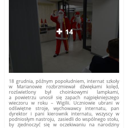
14
18 grudnia, późnym popołudniem, internat szkoły
w Marianowie rozbrzmiewał dźwiękami kolęd,
rozświetlony był choinkowymi lampkami,
a powietrzu unosił się zapach najpiękniejszego
wieczoru w roku – Wigilii. Uczniowie ubrani w
odświętne stroje, wychowawcy internatu, pan
dyrektor i pani kierownik internatu, wszyscy w
podniosłym nastroju,
zasiedli do wspólnego stołu,
by zjednoczyć się w oczekiwaniu na narodziny