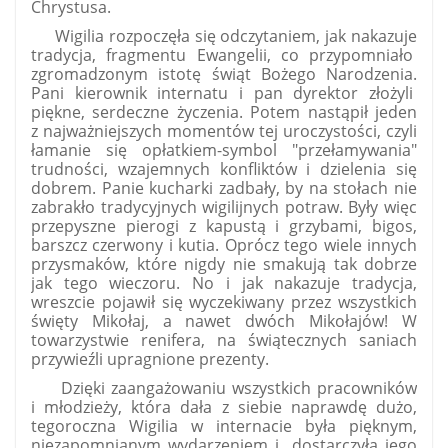
Chrystusa.
Wigilia rozpoczęła się odczytaniem, jak nakazuje
tradycja, fragmentu Ewangelii, co przypomniało
zgromadzonym istotę świąt Bożego Narodzenia.
Pani kierownik internatu i pan dyrektor złożyli
piękne, serdeczne życzenia. Potem nastąpił jeden
z najważniejszych momentów tej uroczystości, czyli
łamanie się opłatkiem-symbol "przełamywania"
trudności, wzajemnych konfliktów i dzielenia się
dobrem. Panie kucharki zadbały, by na stołach nie
zabrakło tradycyjnych wigilijnych potraw. Były więc
przepyszne pierogi z kapustą i grzybami, bigos,
barszcz czerwony i kutia. Oprócz tego wiele innych
przysmaków, które nigdy nie smakują tak dobrze
jak tego wieczoru. No i jak nakazuje tradycja,
wreszcie pojawił się wyczekiwany przez wszystkich
święty Mikołaj, a nawet dwóch Mikołajów! W
towarzystwie renifera, na świątecznych saniach
przywieźli upragnione prezenty.
Dzięki zaangażowaniu wszystkich pracowników
i młodzieży, która dała z siebie naprawdę dużo,
tegoroczna Wigilia w internacie była pięknym,
niezapomnianym wydarzeniem i
dostarczyła jego