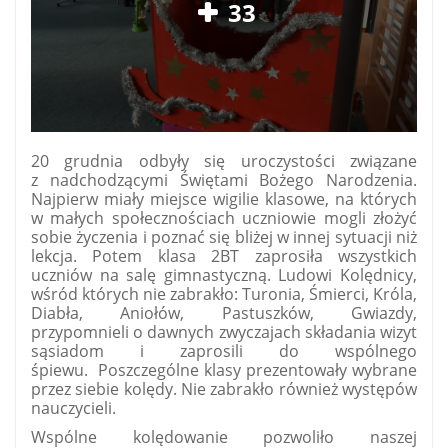
33
20 grudnia odbyły się uroczystości związane
z nadchodzącymi Świętami Bożego Narodzenia.
Najpierw miały miejsce wigilie klasowe, na których
w małych społecznościach uczniowie mogli złożyć
sobie życzenia i poznać się bliżej w innej sytuacji niż
lekcja. Potem klasa 2BT zaprosiła wszystkich
uczniów na salę gimnastyczną. Ludowi Kolędnicy,
wśród których nie zabrakło: Turonia, Śmierci, Króla,
Diabła, Aniołów, Pastuszków, Gwiazdy,
przypomnieli o dawnych zwyczajach składania wizyt
sąsiadom i zaprosili do wspólnego
śpiewu.
Poszczególne klasy prezentowały wybrane
przez siebie kolędy. Nie zabrakło również występów
nauczycieli.
Wspólne kolędowanie pozwoliło naszej