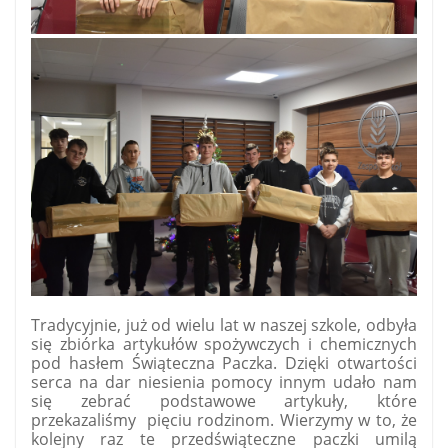
Tradycyjnie, już od wielu lat w naszej szkole, odbyła
się zbiórka artykułów spożywczych i chemicznych
pod hasłem Świąteczna Paczka. Dzięki otwartości
serca na dar niesienia pomocy innym udało nam
się zebrać podstawowe artykuły, które
przekazaliśmy
pięciu rodzinom. Wierzymy w to, że
kolejny raz te przedświąteczne paczki umilą