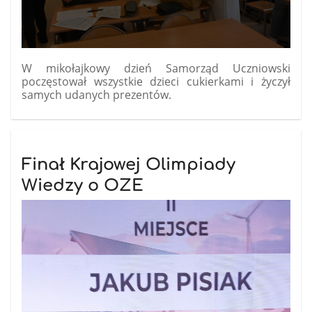
W mikołajkowy dzień Samorząd Uczniowski
poczęstował wszystkie dzieci cukierkami i życzył
samych udanych prezentów.
Finał Krajowej Olimpiady
Wiedzy o OZE