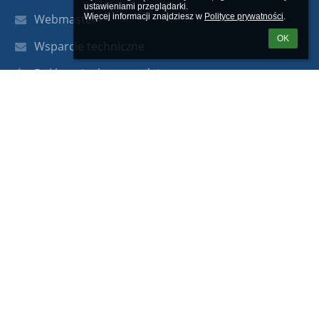
ustawieniami przeglądarki.

Webmaster
Więcej informacji znajdziesz w 
Polityce prywatności
.
OK
Wsparcie techniczne
Deklaracja dostępności
Informacje prawne
Polityka prywatności
Metryczka
Mapa strony
O nas
Kontakt
Aktualności
Kontakty