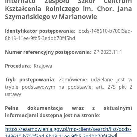
internatu Zespołu Szkół Centrum
Kształcenia Rolniczego im. Chor. Jana
Szymańskiego w Marianowie
Identyfikator postępowania
: ocds-148610-b700f3ad-
8b19-11ee-9fb5-3edbb70f45bd
Numer referencyjny postępowania
: ZP.2023.11.1
Procedura
: Krajowa
Tryb postępowania
: Zamówienie udzielane jest w
trybie podstawowym na podstawie: art. 275 pkt 2
ustawy
Pełna dokumentacja wraz z aktualnymi
informacjami dostępna jest na stronie
:
https://ezamowienia.gov.pl/mp-client/search/list/ocds-
148610-b700f3ad-8b19-11ee-9fb5-3edbb70f45bd