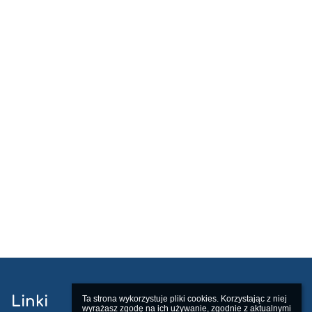
Linki
Ta strona wykorzystuje pliki cookies. Korzystając z niej 
wyrażasz zgodę na ich używanie, zgodnie z aktualnymi 