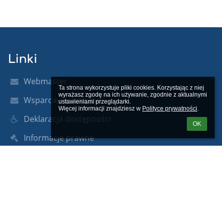
Linki
Webmaster
Ta strona wykorzystuje pliki cookies. Korzystając z niej 
wyrażasz zgodę na ich używanie, zgodnie z aktualnymi 
Wsparcie techniczne
ustawieniami przeglądarki.

Więcej informacji znajdziesz w 
Polityce prywatności
.
Deklaracja dostępności
OK
Informacje prawne
Polityka prywatności
Metryczka
Mapa strony
O nas