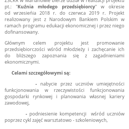
przedsiębiorcy
ZSCKR w Marianowie bierze udział w realizacji projektu
pt.: "
Kuźnia młodego przedsiębiorcy
" w okresie
od wrzesieńia 2018 r. do czerwca 2019 r. Projekt
realizowany jest z Narodowym Bankiem Polskim w
ramach programu edukacji ekonomicznej i przez niego
dofinansowany.
Głównym celem projektu jest promowanie
przedsiębiorczości wśród młodzieży i zachęcanie ich
do bliższego zapoznania się z zagadnieniami
ekonomicznymi.
Celami szczegółowymi są:
-
nabycie przez uczniów umiejętności
funkcjonowania w rzeczywistości funkcjonowania
gospodarki rynkowej i planowania własnej kariery
zawodowej,
-
podniesienie kompetencji wśród uczniów
poprzez cykl zajęć warsztatowo - szkoleniowych,