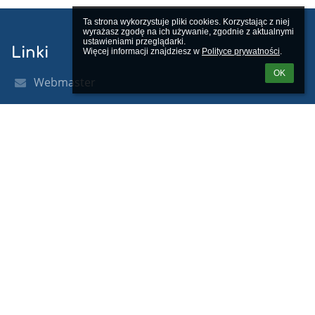
Ta strona wykorzystuje pliki cookies. Korzystając z niej 
wyrażasz zgodę na ich używanie, zgodnie z aktualnymi 
ustawieniami przeglądarki.

Linki
Więcej informacji znajdziesz w 
Polityce prywatności
.
OK
Webmaster
Wsparcie techniczne
Deklaracja dostępności
Informacje prawne
Polityka prywatności
Metryczka
Mapa strony
O nas
Kontakt