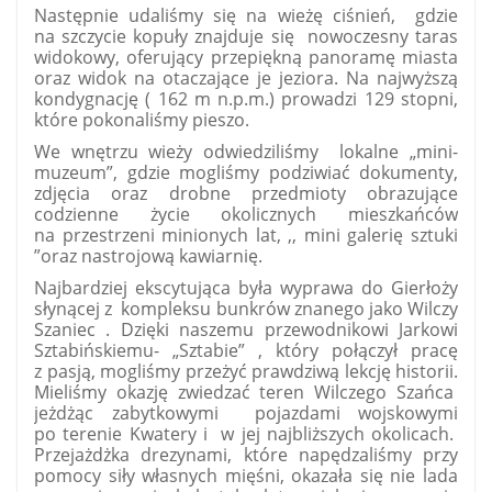
Następnie udaliśmy się na wieżę ciśnień, gdzie
na szczycie kopuły znajduje się nowoczesny taras
widokowy, oferujący przepiękną panoramę miasta
oraz widok na otaczające je jeziora. Na najwyższą
kondygnację ( 162 m n.p.m.) prowadzi 129 stopni,
które pokonaliśmy pieszo.
We wnętrzu wieży odwiedziliśmy lokalne „mini-
muzeum”, gdzie mogliśmy podziwiać dokumenty,
zdjęcia oraz drobne przedmioty obrazujące
codzienne życie okolicznych mieszkańców
na przestrzeni minionych lat, ,, mini galerię sztuki
”oraz nastrojową kawiarnię.
Najbardziej ekscytująca była wyprawa do Gierłoży
słynącej z kompleksu bunkrów znanego jako Wilczy
Szaniec . Dzięki naszemu przewodnikowi Jarkowi
Sztabińskiemu- „Sztabie” , który połączył pracę
z pasją, mogliśmy przeżyć prawdziwą lekcję historii.
Mieliśmy okazję zwiedzać teren Wilczego Szańca
jeżdżąc zabytkowymi pojazdami wojskowymi
po terenie Kwatery i w jej najbliższych okolicach.
Przejażdżka drezynami, które napędzaliśmy przy
pomocy siły własnych mięśni, okazała się nie lada