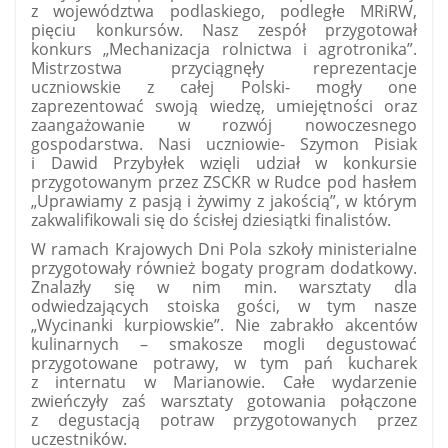
z województwa podlaskiego, podległe MRiRW,
pięciu konkursów. Nasz zespół przygotował
konkurs „Mechanizacja rolnictwa i agrotronika”.
Mistrzostwa przyciągnęły reprezentacje
uczniowskie z całej Polski- mogły one
zaprezentować swoją wiedzę, umiejętności oraz
zaangażowanie w rozwój nowoczesnego
gospodarstwa. Nasi uczniowie- Szymon Pisiak
i Dawid Przybyłek wzięli udział w konkursie
przygotowanym przez ZSCKR w Rudce pod hasłem
„Uprawiamy z pasją i żywimy z jakością”, w którym
zakwalifikowali się do ścisłej dziesiątki finalistów.
W ramach Krajowych Dni Pola szkoły ministerialne
przygotowały również bogaty program dodatkowy.
Znalazły się w nim min. warsztaty dla
odwiedzających stoiska gości, w tym nasze
„Wycinanki kurpiowskie”. Nie zabrakło akcentów
kulinarnych – smakosze mogli degustować
przygotowane potrawy, w tym pań kucharek
z internatu w Marianowie. Całe wydarzenie
zwieńczyły zaś warsztaty gotowania połączone
z degustacją potraw przygotowanych przez
uczestników.