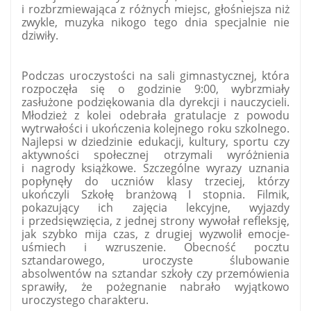
i rozbrzmiewająca z różnych miejsc, głośniejsza niż
zwykle, muzyka nikogo tego dnia specjalnie nie
dziwiły.
Podczas uroczystości na sali gimnastycznej, która
rozpoczęła się o godzinie 9:00, wybrzmiały
zasłużone podziękowania dla dyrekcji i nauczycieli.
Młodzież z kolei odebrała gratulacje z powodu
wytrwałości i ukończenia kolejnego roku szkolnego.
Najlepsi w dziedzinie edukacji, kultury, sportu czy
aktywności społecznej otrzymali wyróżnienia
i nagrody książkowe. Szczególne wyrazy uznania
popłynęły do uczniów klasy trzeciej, którzy
ukończyli Szkołę branżową I stopnia. Filmik,
pokazujący ich zajęcia lekcyjne, wyjazdy
i przedsięwzięcia, z jednej strony wywołał refleksję,
jak szybko mija czas, z drugiej wyzwolił emocje-
uśmiech i wzruszenie. Obecność pocztu
sztandarowego, uroczyste ślubowanie
absolwentów na sztandar szkoły czy przemówienia
sprawiły, że pożegnanie nabrało wyjątkowo
uroczystego charakteru.