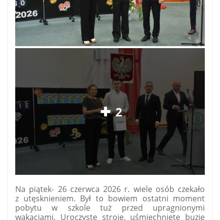
2
Na piątek- 26 czerwca 2026 r. wiele osób czekało
z utęsknieniem. Był to bowiem ostatni moment
pobytu w szkole tuż przed upragnionymi
wakacjami. Uroczyste stroje, uśmiechnięte buzie