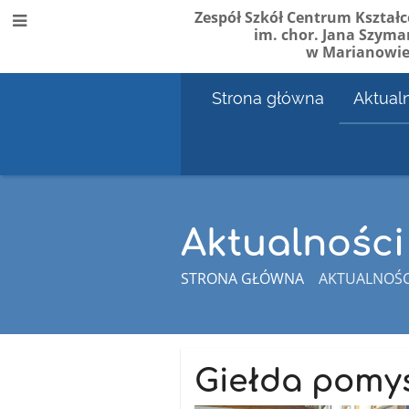
Zespół Szkół Centrum Kształc
im. chor. Jana Szyma
w Marianowi
Strona główna
Aktual
Aktualności
STRONA GŁÓWNA
AKTUALNOŚC
Aktualności
Giełda pomys